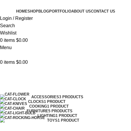
HOME
SHOP
BLOG
PORTFOLIO
ABOUT US
CONTACT US
Login / Register
Search
Wishlist
0
items
$
0.00
Menu
0
items
$
0.00
Shop
Categories
ACCESSORIES
3 PRODUCTS
CLOCKS
1 PRODUCT
COOKING
1 PRODUCT
FURNITURE
5 PRODUCTS
LIGHTING
1 PRODUCT
TOYS
1 PRODUCT