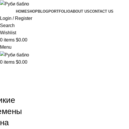
HOME
SHOP
BLOG
PORTFOLIO
ABOUT US
CONTACT US
Login / Register
Search
Wishlist
0
items
$
0.00
Menu
0
items
$
0.00
икие
емены
 на