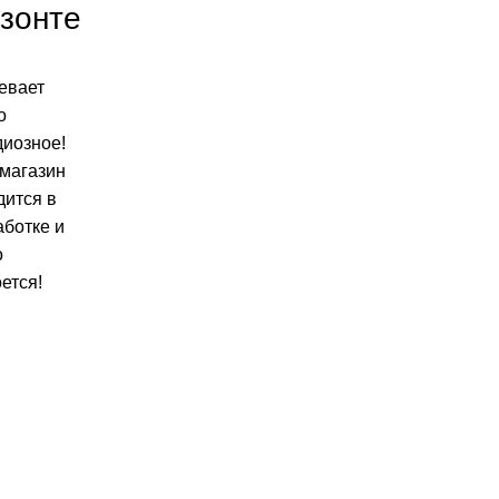
изонте
евает
о
диозное!
магазин
дится в
аботке и
о
ется!