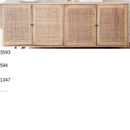
3593
594
1347
313
8913
599